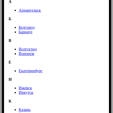
А
Архангельск
Б
Белгород
Барнаул
В
Волгоград
Воронеж
E
Екатеринбург
И
Ижевск
Иркутск
К
Казань