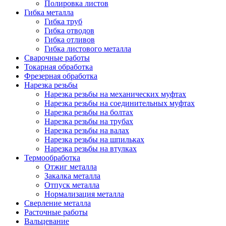
Полировка листов
Гибка металла
Гибка труб
Гибка отводов
Гибка отливов
Гибка листового металла
Сварочные работы
Токарная обработка
Фрезерная обработка
Нарезка резьбы
Нарезка резьбы на механических муфтах
Нарезка резьбы на соединительных муфтах
Нарезка резьбы на болтах
Нарезка резьбы на трубах
Нарезка резьбы на валах
Нарезка резьбы на шпильках
Нарезка резьбы на втулках
Термообработка
Отжиг металла
Закалка металла
Отпуск металла
Нормализация металла
Сверление металла
Расточные работы
Вальцевание