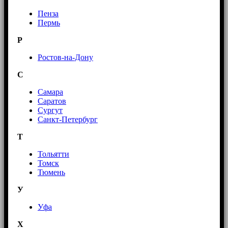
Пенза
Пермь
Р
Ростов-на-Дону
С
Самара
Саратов
Сургут
Санкт-Петербург
Т
Тольятти
Томск
Тюмень
У
Уфа
Х