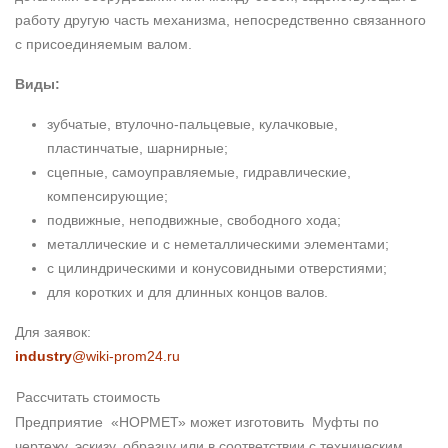
работу другую часть механизма, непосредственно связанного
с присоединяемым валом.
Виды:
зубчатые, втулочно-пальцевые, кулачковые,
пластинчатые, шарнирные;
сцепные, самоуправляемые, гидравлические,
компенсирующие;
подвижные, неподвижные, свободного хода;
металлические и с неметаллическими элементами;
с цилиндрическими и конусовидными отверстиями;
для коротких и для длинных концов валов.
Для заявок:
industry
@wiki-prom24.ru
Рассчитать стоимость
Предприятие «НОРМЕТ» может изготовить Муфты по
чертежу, эскизу, образцу или в соответствии с техническим