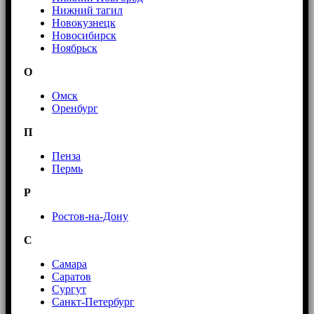
Нижний тагил
Новокузнецк
Новосибирск
Ноябрьск
О
Омск
Оренбург
П
Пенза
Пермь
Р
Ростов-на-Дону
С
Самара
Саратов
Сургут
Санкт-Петербург