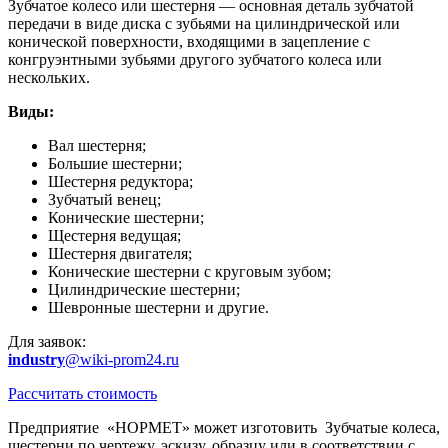
Зубчатое колесо или шестерня — основная деталь зубчатой
передачи в виде диска с зубьями на цилиндрической или
конической поверхности, входящими в зацепление с
конгруэнтными зубьями другого зубчатого колеса или
нескольких.
Виды:
Вал шестерня;
Большие шестерни;
Шестерня редуктора;
Зубчатый венец;
Конические шестерни;
Щестерня ведущая;
Шестерня двигателя;
Конические шестерни с круговым зубом;
Цилиндрические шестерни;
Шевронные шестерни и другие.
Для заявок:
industry
@wiki-prom24.ru
Рассчитать стоимость
Предприятие «НОРМЕТ» может изготовить Зубчатые колеса,
шестерни по чертежу, эскизу, образцу или в соответствии с