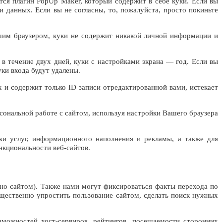
тся плагин PopUp Maker, который содержит в себе куки. Если вы
 данных. Если вы не согласны, то, пожалуйста, просто покиньте
ашим браузером, куки не содержит никакой личной информации и
в течение двух дней, куки с настройками экрана — год. Если вы
ки входа будут удалены.
 и содержит только ID записи отредактированной вами, истекает
ональной работе с сайтом, используя настройки Вашего браузера
ки услуг, информационного наполнения и рекламы, а также для
нкциональности веб-сайтов.
ено сайтом). Также нами могут фиксироваться факты перехода по
щественно упростить пользование сайтом, сделать поиск нужных
зможностей хост-сервиров, рейтингов, посещаемости сторонних