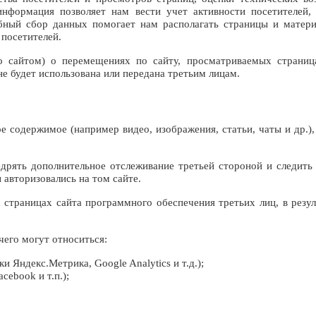
формация позволяет нам вести учет активности посетителей, а
бный сбор данных помогает нам располагать страницы и матери
 посетителей.
 сайтом) о перемещениях по сайту, просматриваемых страница
е будет использована или передана третьим лицам.
ое содержимое (например видео, изображения, статьи, чаты и др.)
недрять дополнительное отслеживание третьей стороной и следи
ы авторизовались на том сайте.
страницах cайта программного обеспечения третьих лиц, в резул
его могут относиться:
 Яндекс.Метрика, Google Analytics и т.д.);
cebook и т.п.);