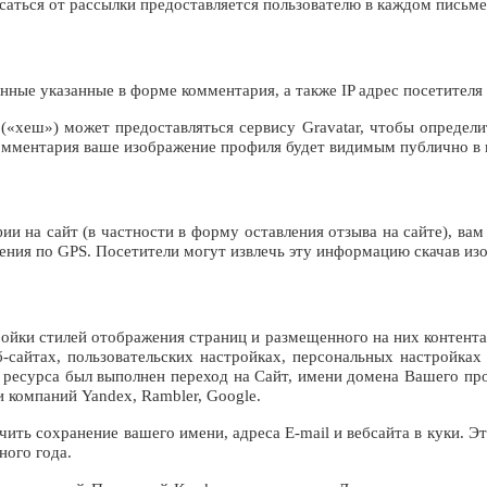
саться от рассылки предоставляется пользователю в каждом письме
нные указанные в форме комментария, а также IP адрес посетителя 
(«хеш») может предоставляться сервису Gravatar, чтобы определи
ия комментария ваше изображение профиля будет видимым публично в
ии на сайт (в частности в форму оставления отзыва на сайте), ва
ения по GPS. Посетители могут извлечь эту информацию скачав изо
тройки стилей отображения страниц и размещенного на них контент
сайтах, пользовательских настройках, персональных настройках 
о ресурса был выполнен переход на Сайт, имени домена Вашего про
 компаний Yandex, Rambler, Google.
ить сохранение вашего имени, адреса E-mail и вебсайта в куки. Эт
ного года.