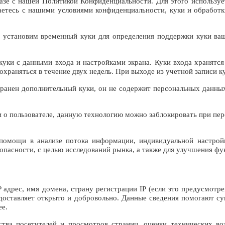
казе с нашей Политикой Конфиденциальности. Для этого используе
етесь с нашими условиями конфиденциальности, куки и обработки
 мы установим временный куки для определения поддержки куки в
куки с данными входа и настройками экрана. Куки входа хранятся 
храняться в течение двух недель. При выходе из учетной записи ку
хранен дополнительный куки, он не содержит персональных данных
 о пользователе, данную технологию можно заблокировать при перс
 помощи в анализе потока информации, индивидуальной настрой
опасности, с целью исследований рынка, а также для улучшения фу
адрес, имя домена, страну регистрации IP (если это предусмотр
доставляет открыто и добровольно. Данные сведения помогают су
ее.
ества посетителей и просмотров страниц, оценки технических во