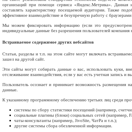
организаций при помощи сервиса «Яндекс.Метрика». Данная ин
составлять характеристику посещаемой аудитории. Также подо
эффективное взаимодействие и безупречную работу с браузерами
Мы можем фиксировать информацию (если это предусмотрено
индивидуальные данные без разрешения пользователей компания н
Встраиваемое содержимое других вебсайтов
Статьи, разделы и т.п. на этом сайте могут включать встраиваем
зашел на другой сайт.
Эти сайты могут собирать данные о вас, использовать куки, в
отслеживание взаимодействия, если у вас есть учетная запись и в
Пользователь осознает и принимает возможность размещения на 
данные.
К указанному программному обеспечению третьих лиц среди проч
системы по сбору статистики посещений (например, счетчики
социальные плагины (блоки) социальных сетей (например, Fa
чаты-консультанты (например, JivoSite, ЧатРа и т.п.);
другие системы сбора обезличенной информации.