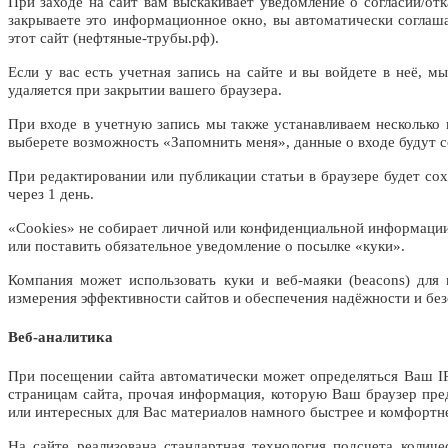
При заходе на сайт вам выскакивает уведомление о согласии/от
закрываете это информационное окно, вы автоматически соглаша
этот сайт (нефтяные-трубы.рф).
Если у вас есть учетная запись на сайте и вы войдете в неё,
удаляется при закрытии вашего браузера.
При входе в учетную запись мы также устанавливаем несколько 
выберете возможность «Запомнить меня», данные о входе будут со
При редактировании или публикации статьи в браузере будет со
через 1 день.
«Сookies» не собирает личной или конфиденциальной информации
или поставить обязательное уведомление о посылке «куки».
Компания может использовать куки и веб-маяки (beacons) для
измерения эффективности сайтов и обеспечения надёжности и без
Веб-аналитика
При посещении сайта автоматически может определяться Ваш IP 
страницам сайта, прочая информация, которую Ваш браузер пре
или интересных для Вас материалов намного быстрее и комфортн
На сайте реализована стандартная технология подсчета колич