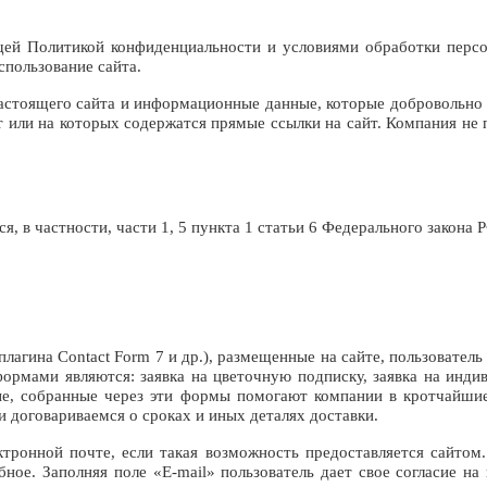
ящей Политикой конфиденциальности и условиями обработки персо
спользование сайта.
астоящего сайта и информационные данные, которые добровольно п
йт или на которых содержатся прямые ссылки на сайт. Компания н
 в частности, части 1, 5 пункта 1 статьи 6 Федерального закона
агина Contact Form 7 и др.), размещенные на сайте, пользователь
рмами являются: заявка на цветочную подписку, заявка на индив
ные, собранные через эти формы помогают компании в кротчайш
и договариваемся о сроках и иных деталях доставки.
ктронной почте, если такая возможность предоставляется сайтом.
ное. Заполняя поле «E-mail» пользователь дает свое согласие на