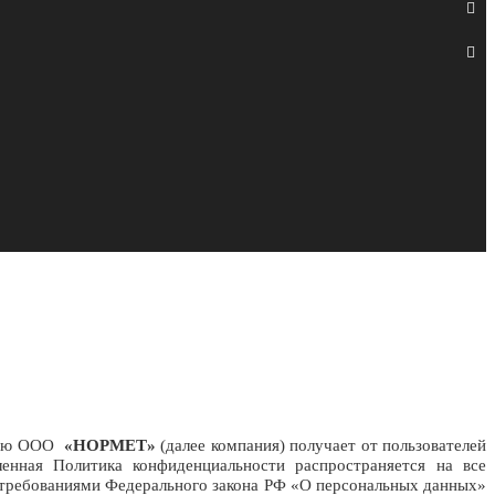
орую ООО
«НОРМЕТ»
(далее компания) получает от пользователей
енная Политика конфиденциальности распространяется на все
с требованиями Федерального закона РФ «О персональных данных»