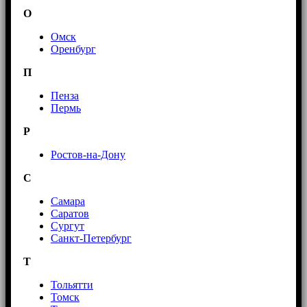
О
Омск
Оренбург
П
Пенза
Пермь
Р
Ростов-на-Дону
С
Самара
Саратов
Сургут
Санкт-Петербург
Т
Тольятти
Томск