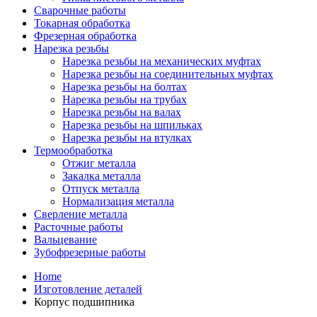
Сварочные работы
Токарная обработка
Фрезерная обработка
Нарезка резьбы
Нарезка резьбы на механических муфтах
Нарезка резьбы на соединительных муфтах
Нарезка резьбы на болтах
Нарезка резьбы на трубах
Нарезка резьбы на валах
Нарезка резьбы на шпильках
Нарезка резьбы на втулках
Термообработка
Отжиг металла
Закалка металла
Отпуск металла
Нормализация металла
Сверление металла
Расточные работы
Вальцевание
Зубофрезерные работы
Home
Изготовление деталей
Корпус подшипника