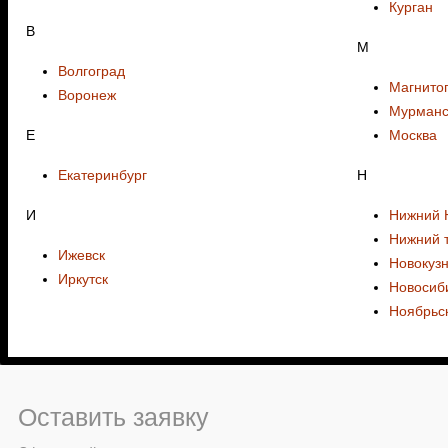
Курган
В
М
Волгоград
Магнитог
Воронеж
Мурманс
E
Москва
Екатеринбург
Н
И
Нижний 
Нижний 
Ижевск
Новокуз
Иркутск
Новосиб
Ноябрьс
Оставить заявку