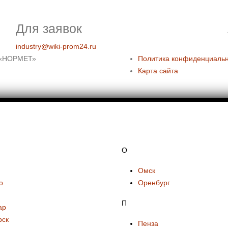
Для заявок
industry@wiki-prom24.ru
й «НОРМЕТ»
Политика конфиденциаль
Карта сайта
О
Омск
о
Оренбург
П
ар
рск
Пенза