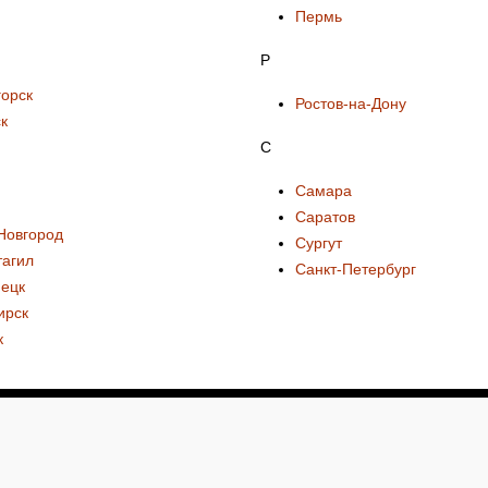
Пермь
Р
орск
Ростов-на-Дону
к
С
Самара
Саратов
Новгород
Сургут
тагил
Санкт-Петербург
нецк
ирск
к