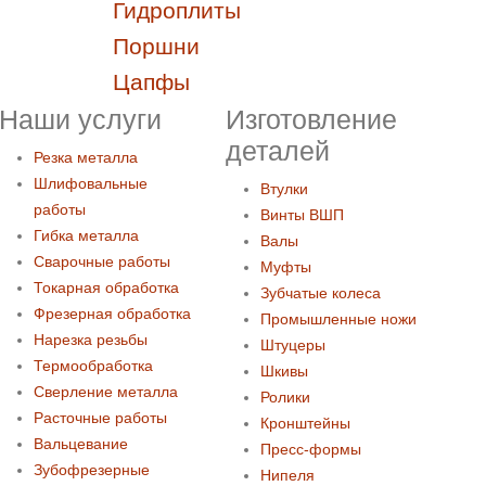
Гидроплиты
Поршни
Цапфы
Наши услуги
Изготовление
деталей
Резка металла
Шлифовальные
Втулки
работы
Винты ВШП
Гибка металла
Валы
Сварочные работы
Муфты
Токарная обработка
Зубчатые колеса
Фрезерная обработка
Промышленные ножи
Нарезка резьбы
Штуцеры
Термообработка
Шкивы
Сверление металла
Ролики
Расточные работы
Кронштейны
Вальцевание
Пресс-формы
Зубофрезерные
Нипеля