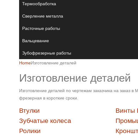
Термообработка
Сверление металла
Расточные работы
Вальцевание
Зубофрезерные работы
Home
Изготовление деталей
Изготовление деталей
Изготовление деталей по чертежам заказчика на заказ в
фрезерная в короткие сроки.
Втулки
Винты
Зубчатые колеса
Промы
Ролики
Кронш