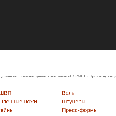
 Мурманске по низким ценам в компании «НОРМЕТ». Производство 
 ШВП
Валы
шленные ножи
Штуцеры
тейны
Пресс-формы