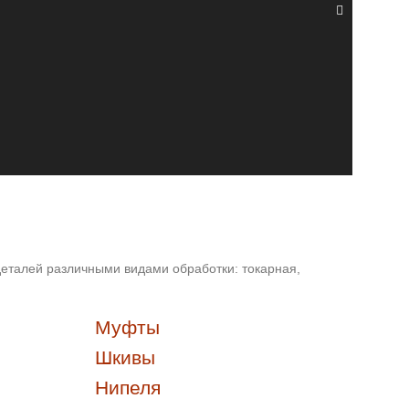
деталей различными видами обработки: токарная,
Муфты
Шкивы
Нипеля