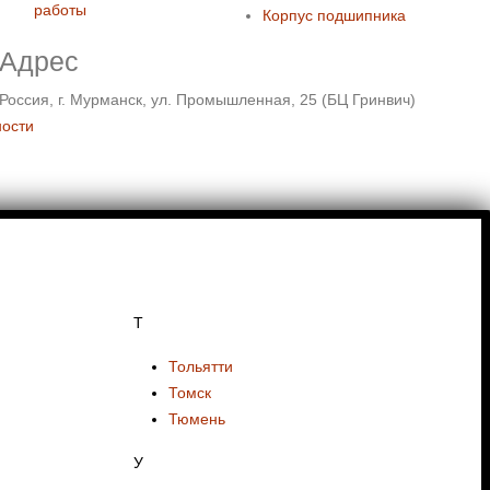
работы
Корпус подшипника
Адрес
Россия, г. Мурманск, ул. Промышленная, 25 (БЦ Гринвич)
ности
Т
Тольятти
Томск
Тюмень
У